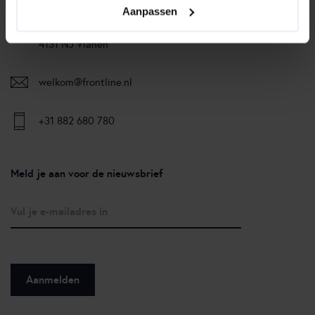
Frontline Solutions
Aanpassen
Lange Dreef 15a
4131 NJ Vianen
welkom@frontline.nl
+31 882 680 780
Meld je aan voor de nieuwsbrief