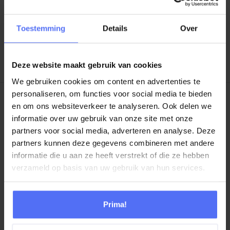
DEEL DIT EVENT
Toestemming
Details
Over
VORIG EVENT
VOLGEND EVENT
Deze website maakt gebruik van cookies
We gebruiken cookies om content en advertenties te
personaliseren, om functies voor social media te bieden
en om ons websiteverkeer te analyseren. Ook delen we
Frontline Solutions
informatie over uw gebruik van onze site met onze
partners voor social media, adverteren en analyse. Deze
Genesys Cloud
partners kunnen deze gegevens combineren met andere
Over Frontline Solutions
informatie die u aan ze heeft verstrekt of die ze hebben
verzameld op basis van uw gebruik van hun services.
Contact
Prima!
Kop koffie?