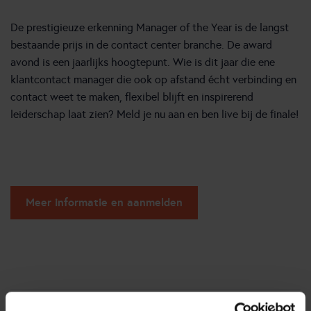
De prestigieuze erkenning Manager of the Year is de langst
bestaande prijs in de contact center branche. De award
avond is een jaarlijks hoogtepunt. Wie is dit jaar die ene
klantcontact manager die ook op afstand écht verbinding en
contact weet te maken, flexibel blijft en inspirerend
leiderschap laat zien? Meld je nu aan en ben live bij de finale!
Meer informatie en aanmelden