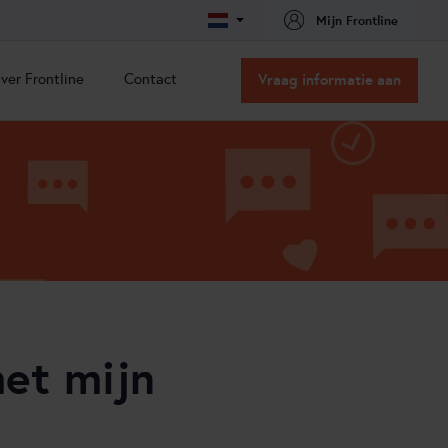
Mijn Frontline
ver Frontline
Contact
Vraag informatie aan
ver Frontline
Contact
issie & Visie
Contact
acatures
Routebeschrijving
nze oplossingen
nze partners
ns team
ertificeringen
t
et mijn