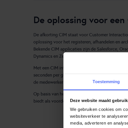
De oplossing voor een
De afkorting CIM staat voor Customer Interacti
oplossing voor het registeren, afhandelen en arch
Bekende CIM applicaties zijn de Salesforce, Orac
Dynamics en Zendesk.
Met een CIM integratie herken je automatisch d
seconden per gesprek scheelt. Ook is de juiste k
Toestemming
de medewerker. Dit scheelt veel tijd en voorkom
Op basis van het klantprofiel routeer je de klant
Deze website maakt gebruik
biedt als voordeel dat de klant het contact perso
We gebruiken cookies om cont
websiteverkeer te analyseren
media, adverteren en analys