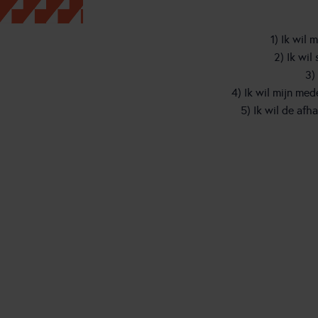
Online engagement
Samenwerking backoffice
Speech Analytics
1) Ik wil 
2) Ik wil
3)
4) Ik wil mijn me
5) Ik wil de af