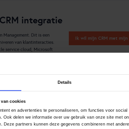
 CRM integratie
on Management. Dit is een
Ik wil mijn CRM met mijn
iveren van klantinteracties.
le service cloud, Microsoft
e klant, wat gemiddeld 20
lantkaart direct zichtbaar voor
Details
t fouten.
 naar de juiste medewerker. Dit
 van cookies
onlijk ervaart.
ent en advertenties te personaliseren, om functies voor social
. Ook delen we informatie over uw gebruik van onze site met on
e. Deze partners kunnen deze gegevens combineren met andere i