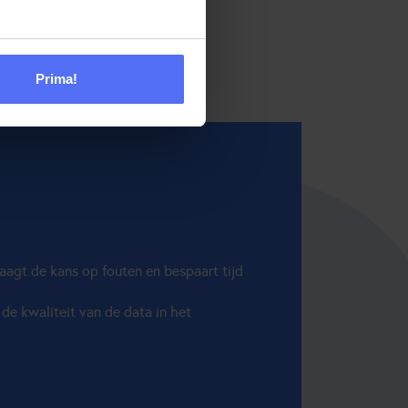
Prima!
aagt de kans op fouten en bespaart tijd
de kwaliteit van de data in het