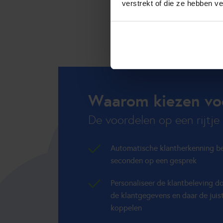
verstrekt of die ze hebben v
Waarom kiezen voo
De voordelen op een rijtje
Automatische klantherkenning b
seconden op een gesprek
Personaliseer de klantbeleving d
de klantgegevens en daar de jui
koppelen