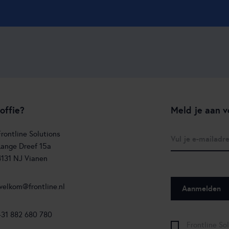
offie?
Meld je aan v
Frontline Solutions
Lange Dreef 15a
4131 NJ Vianen
welkom@frontline.nl
+31 882 680 780
Frontline So