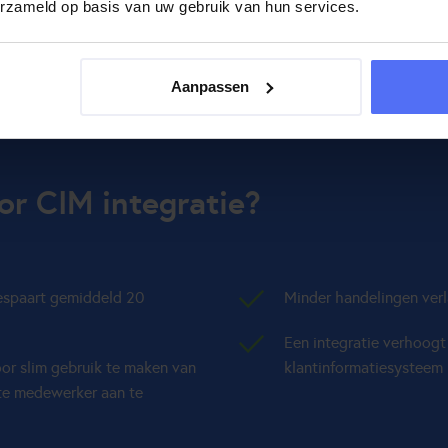
erzameld op basis van uw gebruik van hun services.
Aanpassen
r CIM integratie?
espaart gemiddeld 20
Minder handelingen verl
Een integratie verhoogt 
oor slim gebruik te maken van
klantinformatiesysteem
ste medewerker aan te