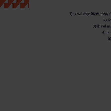
Online engagement
Samenwerking backoffice
Speech Analytics
1) Ik wil mijn klantcont
2) I
3) Ik wil 
4) Ik
5