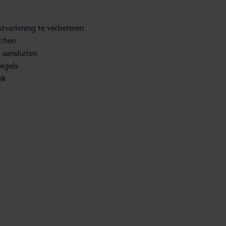
stverlening te verbeteren
achen
 aansluiten
regels
ek