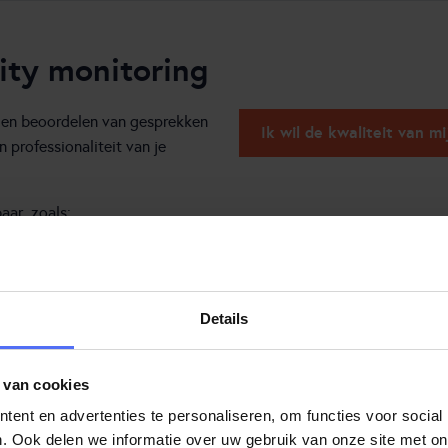
ity monitoring
n en beoordelen van gesprekken
Ik wil de kwaliteit van m
 professionaliteit van je
aar, zoals:
Details
rdelen en analyseren van
 van cookies
 en medewerkerervaring en zorgt
ent en advertenties te personaliseren, om functies voor social
dt duidelijk welke training –
. Ook delen we informatie over uw gebruik van onze site met on