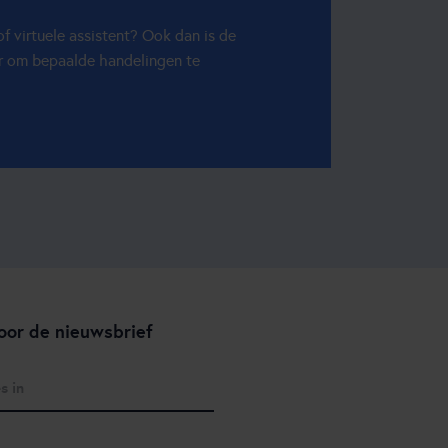
f virtuele assistent? Ook dan is de
r om bepaalde handelingen te
oor de nieuwsbrief