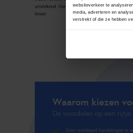
websiteverkeer te analyseren
uitstekend. Denk bijvoorbeeld aan het tijdelijk 
media, adverteren en analys
limiet.
verstrekt of die ze hebben v
Waarom kiezen vo
De voordelen op een rijtje
Door standaard handelingen te au