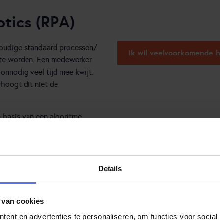
otics (RPA)
nvoudige standaard processen/
Ik wil veelvoorkomende 
 te worden. Een medewerker
 onnodig veel tijd mee kwijt.
rhoogt dit niet de
 basis van een algoritme
edewerker uitgevoerd.
en, kan je medewerker zich
naar tevredenheid
Details
 de efficiency en verkort je de
 van cookies
een handig voor je
ent en advertenties te personaliseren, om functies voor social
sistent leent RPA zich