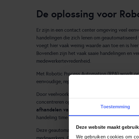
De oplossing voor Rob
Er zijn in een contact center omgeving veel ee
handelingen die zich lenen om geautomatiseerd
voegt hier vaak weinig waarde aan toe en is hier
Bovendien zijn het vaak saaie handelingen en ve
medewerkertevredenheid.
Met Robotic Process Automation (RPA) wordt op
eenvoudige, repeterende handelingen voor de m
Door veelvoorkomende processen te automatiser
het 
concentreren op de meest belangrijke taak:
Toestemming
afhandelen van klantcontact
. Ook verbeter je
handeling time.
Deze website maakt gebruik
Deze geautomatiseerde handelingen zijn niet all
We gebruiken cookies om cont
medewerkers. Ook voor een chatbot / virtuele as