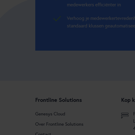
medewerkers efficiënter in
Verhoog je medewerkertevredenhe
standaard klussen geautomatise
Frontline Solutions
Kop k
Genesys Cloud
Over Frontline Solutions
Contact