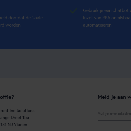
Gebruik je een chatbot o
id doordat de ‘saaie’
inzet van RPA onmisbaa
erd worden
automatiseren
offie?
Meld je aan v
Frontline Solutions
Lange Dreef 15a
4131 NJ Vianen