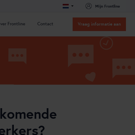
Mijn Frontline
ver Frontline
Contact
Vraag informatie aan
ver Frontline
Contact
issie & Visie
Contact
acatures
Routebeschrijving
nze oplossingen
nze partners
ns team
ertificeringen
t
orkomende
erkers?