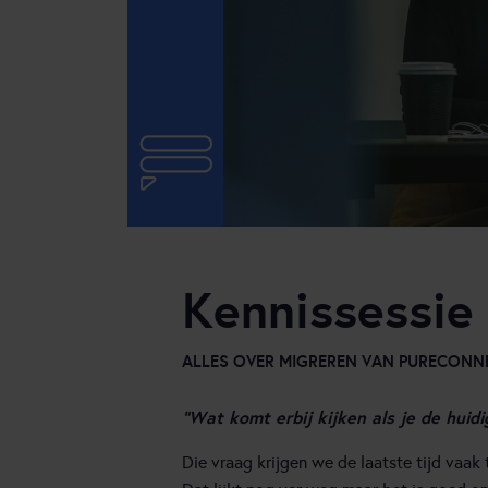
Online engagement
Samenwerking backoffice
Speech Analytics
Kennissessie
ALLES OVER MIGREREN VAN PURECONNE
“Wat komt erbij kijken als je de hui
Die vraag krijgen we de laatste tijd vaak 