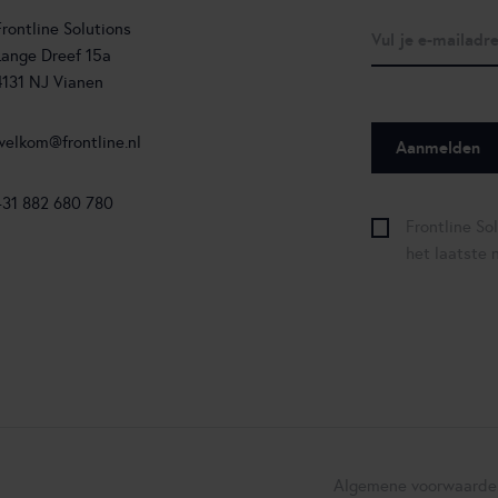
Frontline Solutions
Lange Dreef 15a
4131 NJ Vianen
welkom@frontline.nl
+31 882 680 780
Frontline So
het laatste 
Algemene voorwaarde