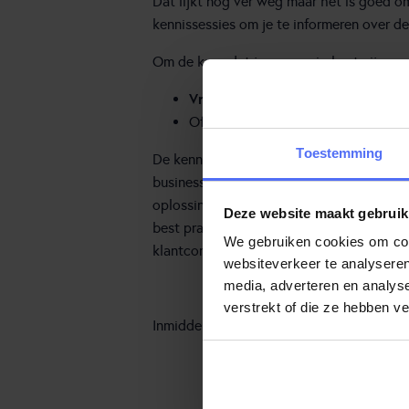
Dat lijkt nog ver weg maar het is goed o
kennissessies om je te informeren over d
Om de kans dat je aanwezig kunt zijn zo 
Vrijdag 14 oktober
van 09.30 tot 
dinsdag 18 oktober
Of
van 13.30 t
Toestemming
De kennissessies vinden plaats
op ons ka
business partner kunnen helpen bij de mig
oplossing en de roadmap. Onze collega
M
Deze website maakt gebruik
best practices.
Niels Saarloos
verzorgt ee
We gebruiken cookies om cont
klantcontact werkt.
websiteverkeer te analyseren
media, adverteren en analys
verstrekt of die ze hebben v
Inmiddels heeft deze kennissessie plaat