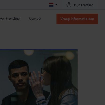
Mijn Frontline
ver Frontline
Contact
Vraag informatie aan
ver Frontline
Contact
issie & Visie
Contact
acatures
Routebeschrijving
nze oplossingen
nze partners
ns team
ertificeringen
t