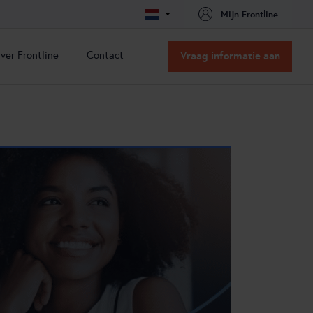
Mijn Frontline
ver Frontline
Contact
Vraag informatie aan
ver Frontline
Contact
issie & Visie
Contact
acatures
Routebeschrijving
nze oplossingen
nze partners
ns team
ertificeringen
t