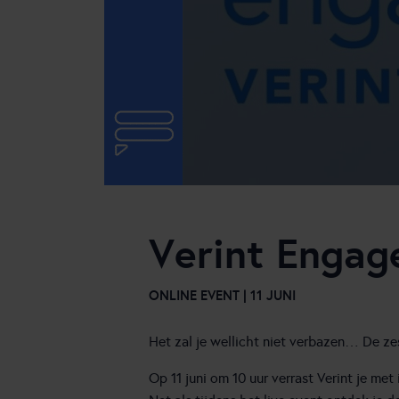
Online engagement
Samenwerking backoffice
Speech Analytics
Verint Engag
ONLINE EVENT | 11 JUNI
Het zal je wellicht niet verbazen… De ze
Op 11 juni om 10 uur verrast Verint je me