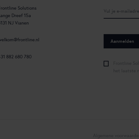
Frontline Solutions
Lange Dreef 15a
4131 NJ Vianen
welkom@frontline.nl
+31 882 680 780
Frontline So
het laatste 
Algemene voorwaarde