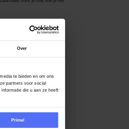
 Daarnaast hoor je ook hoe je het
Over
 media te bieden en om ons
ze partners voor social
nformatie die u aan ze heeft
Prima!