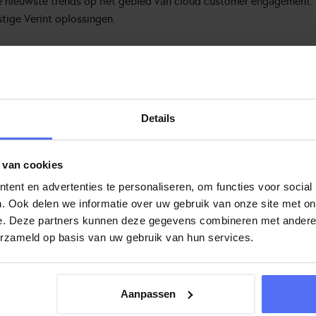
 de nieuwste trends op het gebied van cloud customer engagement.
tige Verint oplossingen.
lution Strategie
 – André Kuipers
Details
 van cookies
ent en advertenties te personaliseren, om functies voor social
onze oplossingen
. Ook delen we informatie over uw gebruik van onze site met on
matie en schrijf je in via de onderstaande button.
e. Deze partners kunnen deze gegevens combineren met andere i
erzameld op basis van uw gebruik van hun services.
Aanpassen