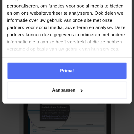
functionaliteiten voor supervisors en
personaliseren, om functies voor social media te bieden
administrators te ontdekken.
en om ons websiteverkeer te analyseren. Ook delen we
informatie over uw gebruik van onze site met onze
Om een goede gebruikerservaring te kunnen
partners voor social media, adverteren en analyse. Deze
garanderen is deze tour
alleen beschikbaar op
partners kunnen deze gegevens combineren met andere
een desktop
met een volledige browser.
informatie die u aan ze heeft verstrekt of die ze hebben
verzameld op basis van uw gebruik van hun services.
Begin de tour
Prima!
Aanpassen