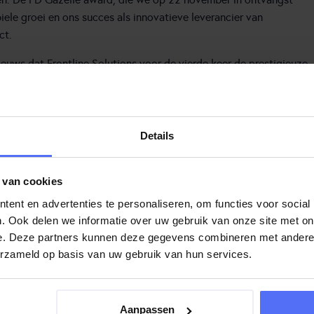
ele groei en ons succes als innovatieve leverancier van
ct.
ws dat Frontline Solutions voor de vierde keer de prestigieuze
ne Solutions, zegt hierover: “Dit is een bekroning op het harde
e klantgerichte manier van werken, gecombineerd met onze
Details
et verschil. Deze award bevestigt dat we op het juiste pad zitten
voor onze klanten als voor onszelf. We werken met sterke partners
tinu kunnen groeien en innoveren.”
 van cookies
ent en advertenties te personaliseren, om functies voor social
or de vierde keer erkend te worden als een financieel gezonde orga
. Ook delen we informatie over uw gebruik van onze site met on
 kijken met vertrouwen naar de toekomst, vol nieuwe kansen en 
e. Deze partners kunnen deze gegevens combineren met andere i
erzameld op basis van uw gebruik van hun services.
nze klantgerichte manier van werken,
Aanpassen