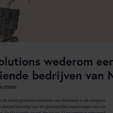
Solutions wederom ee
eiende bedrijven van 
SOLUTIONS
de snelst groeiende bedrijven van Nederland in de categorie
n directe beloning voor de gezamenlijke inspanningen van ons
en. De FD Gazelle award, die we op 22 november in ontvangst