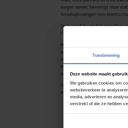
mogen nemen, bevestigt onze stabi
totaaloplossingen voor klantconta
Deze week kwam het geweldige nieu
FD Gazelle award heeft
Hans Reuver, Directeur van Frontli
werk van de afgelopen jaren. Onz
Toestemming
expertise in klantcontact, maakt h
en de juiste keuzes maken, zowel 
samen, waardoor we als bedrijf con
Deze website maakt gebruik
We gebruiken cookies om cont
Frontline Solutions is trots om vo
websiteverkeer te analyseren
medewerkers op kunnen bouwen. We
media, adverteren en analys
verstrekt of die ze hebben v
O