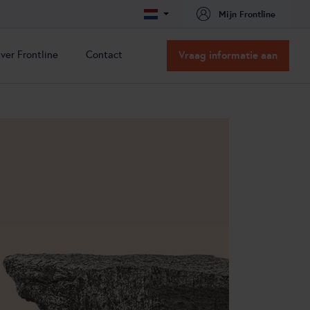
Mijn Frontline
ver Frontline
Contact
Vraag informatie aan
ver Frontline
Contact
issie & Visie
Contact
acatures
Routebeschrijving
nze oplossingen
nze partners
ns team
ertificeringen
t