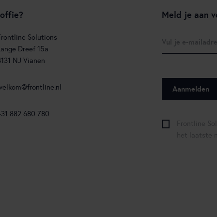
offie?
Meld je aan v
Frontline Solutions
Lange Dreef 15a
4131 NJ Vianen
welkom@frontline.nl
+31 882 680 780
Frontline So
het laatste 