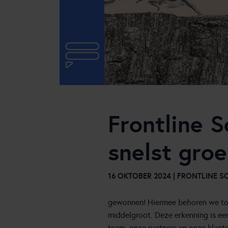
Online engagement
Samenwerking backoffice
Speech Analytics
Frontline 
snelst gro
16 OKTOBER 2024 | FRONTLINE 
gewonnen! Hiermee behoren we tot 
middelgroot. Deze erkenning is ee
team, onze partners en onze klant