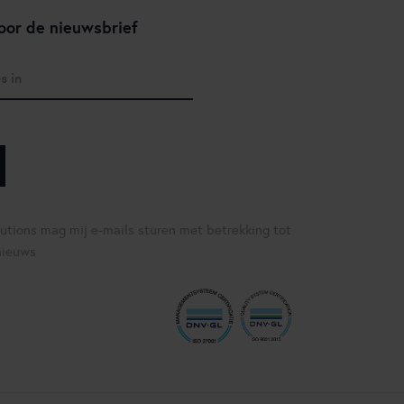
oor de nieuwsbrief
lutions mag mij e-mails sturen met betrekking tot
nieuws