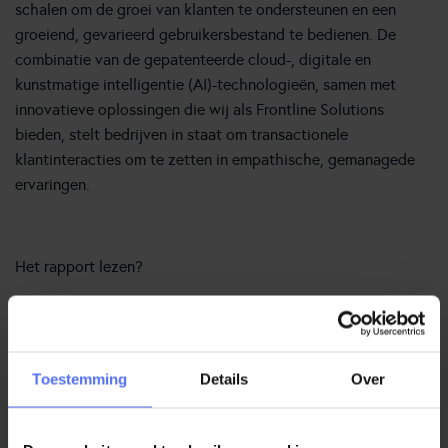
schalen om de groei van klanten te ondersteunen en een
groeiend, gevarieerd gebruikersbestand te bedienen. De
combinatie van de gepatenteerde cloud-, digitale en
kunstmatige intelligentie (AI)-technologieën, samen met
innovatieve oplossingen die wij als Frontline Solutions
bieden, stelt bedrijven in staat om transactionele
klantinteracties om te zetten in empathische, gemanagede
ervaringen.
Het rapport lezen?
Toestemming
Details
Over
We zijn trots dat wij als partner van
Genesys
samen werken