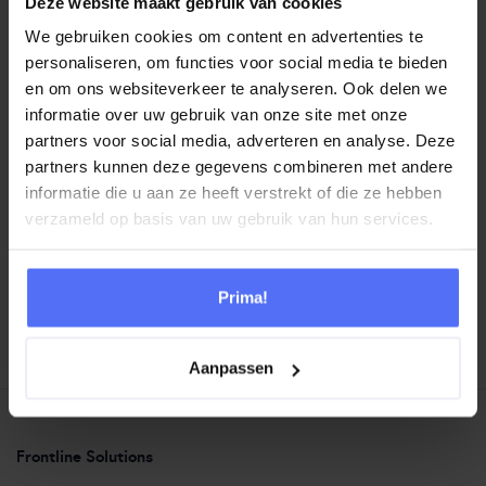
Deze website maakt gebruik van cookies
aan het opnieuw uitvinden van de klantervaring en het
We gebruiken cookies om content en advertenties te
leveren van de beste resultaten.
personaliseren, om functies voor social media te bieden
en om ons websiteverkeer te analyseren. Ook delen we
informatie over uw gebruik van onze site met onze
partners voor social media, adverteren en analyse. Deze
partners kunnen deze gegevens combineren met andere
informatie die u aan ze heeft verstrekt of die ze hebben
DEEL DIT ARTIKEL
verzameld op basis van uw gebruik van hun services.
Prima!
VORIG ARTIKEL
VOLGEND ARTIKEL
Aanpassen
Frontline Solutions