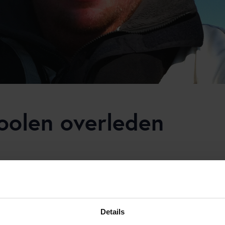
oolen overleden
omen van het overlijden van Gert Jan Coolen.
business consultant van 2010 tot 2020 verbonden aan Frontline Sol
aanstekelijk enthousiasme een belangrijke bijdrage geleverd aan 
Details
 bij Gert Jan altijd centraal.