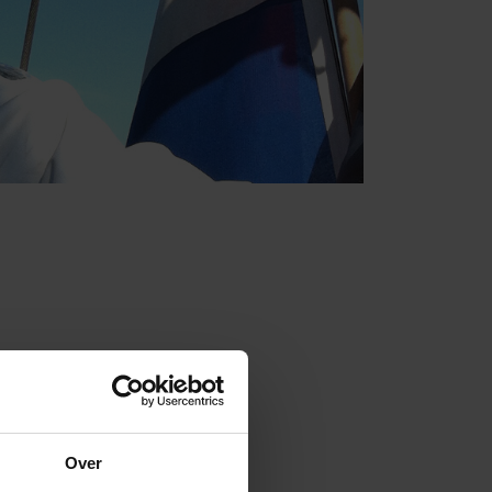
utions. In die periode heeft hij
de groei van de onderneming. De
Over