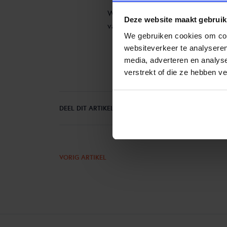
Wij zullen hem enorm missen en we
Deze website maakt gebruik
van dit verlies en de leegte die Ge
We gebruiken cookies om cont
websiteverkeer te analyseren
media, adverteren en analys
verstrekt of die ze hebben v
DEEL DIT ARTIKEL
VORIG ARTIKEL