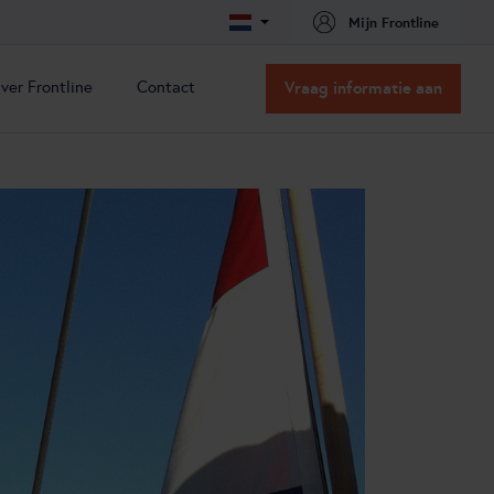
Mijn Frontline
ver Frontline
Contact
Vraag informatie aan
ver Frontline
Contact
issie & Visie
Contact
acatures
Routebeschrijving
nze oplossingen
nze partners
ns team
ertificeringen
t