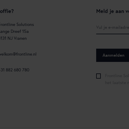
offie?
Meld je aan v
Frontline Solutions
Lange Dreef 15a
4131 NJ Vianen
welkom@frontline.nl
+31 882 680 780
Frontline So
het laatste 