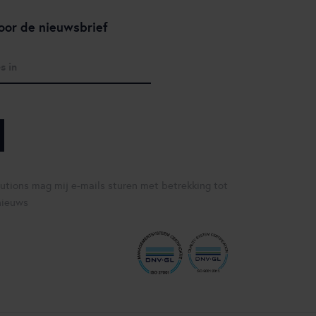
oor de nieuwsbrief
lutions mag mij e-mails sturen met betrekking tot
nieuws