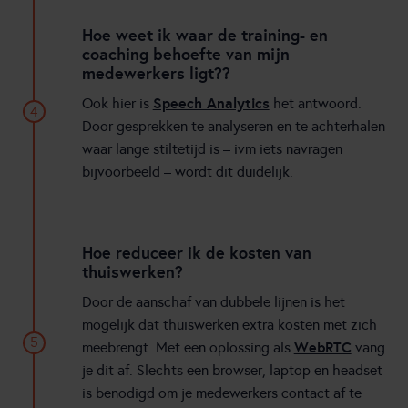
Hoe weet ik waar de training- en
coaching behoefte van mijn
medewerkers ligt??
Speech Analytics
Ook hier is
het antwoord.
4
Door gesprekken te analyseren en te achterhalen
waar lange stiltetijd is – ivm iets navragen
bijvoorbeeld – wordt dit duidelijk.
Hoe reduceer ik de kosten van
thuiswerken?
Door de aanschaf van dubbele lijnen is het
mogelijk dat thuiswerken extra kosten met zich
5
WebRTC
meebrengt. Met een oplossing als
vang
je dit af. Slechts een browser, laptop en headset
is benodigd om je medewerkers contact af te