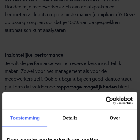
Houden mijn medewerkers zich aan de afspraken en
begroeten zij klanten op de juiste manier (compliance)? Deze
oplossing zorgt ervoor dat je 100% van de gesprekken
automatisch kunt analyseren.
Inzichtelijke performance
Je wilt de performance van je medewerkers inzichtelijk
maken. Zowel voor het management als voor de
medewerkers zelf. Ook dit begint bij een goed klantcontact
rapportage mogelijkheden
platform dat voldoende
biedt
over alle kanalen. Vervolgens kun je deze via een tool
beschikbaar stellen aan je medewerkers. De eigen
performance is zichtbaar, net als dat van de groep en het
Toestemming
Details
Over
contact center in het algemeen. Door vervolgens ook een
CIM-integratie
en een social media integratie te realiseren is
er een goed totaalbeeld.
Deze website maakt gebruik van cookies