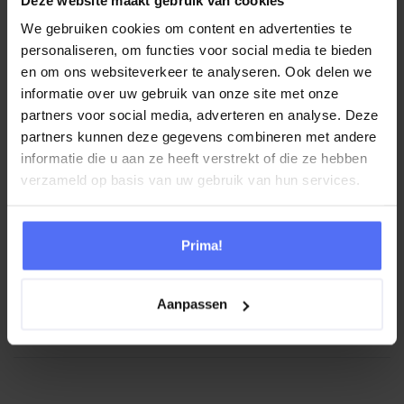
Niet alleen agenten, maar ook supervisors en manager krijgen
We gebruiken cookies om content en advertenties te
zo gevoel en betrokkenheid bij de business.
personaliseren, om functies voor social media te bieden
en om ons websiteverkeer te analyseren. Ook delen we
informatie over uw gebruik van onze site met onze
Persoonlijk klantcontact met beeldbellen
partners voor social media, adverteren en analyse. Deze
Een andere slimme mogelijkheid om persoonlijk klantcontact
partners kunnen deze gegevens combineren met andere
videobellen
informatie die u aan ze heeft verstrekt of die ze hebben
professioneel in te regelen is
. Hiermee leg je
verzameld op basis van uw gebruik van hun services.
ingewikkelde zaken eenvoudig aan klanten uit en laat je hen
makkelijk meekijken door je scherm te delen. Door de
hoogste standaarden voor veiligheid bespreek je complexe
Prima!
en persoonlijke informatie op een veilige manier.
Aanpassen