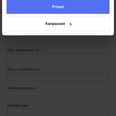
Prima!
Ik ontvang graag het e-book van Genesys
Aanpassen
*
indicates required
*
Mijn voornaam is
*
Mijn achternaam is
*
Mijn e-mailadres is
*
Telefoonnummer
Bedrijfsnaam