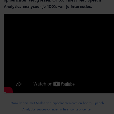
op berichten terug lezen. Of toch niet? Met
Speech
Analytics
analyseer je 100% van je interacties.
Maak kennis met Saskia van hippelaarzen.com en hoe zij Speech
Analytics succesvol inzet in haar contact center