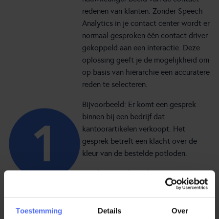
redenen van klanten. Zonder Speech
Analytics in je contact center wordt er
normaal gesproken één contact driver
gekoppeld aan een interactie. Deze
oplossing geeft je de mogelijkheid om
op basis van hiërarchie een accuratere
reden te selecteren.
Bijvoorbeeld: Er komt een gesprek
binnen bij een bedrijf dat
kantoorartikelen verkoopt. Het
gesprek betreft een klacht over de
kleur van de bestelde potloden.
Zonder Speech Analytics: De
medewerker geeft aan dat er een
gesprek heeft plaatsgevonden over
“schrijfwaren”.
Toestemming
Details
Over