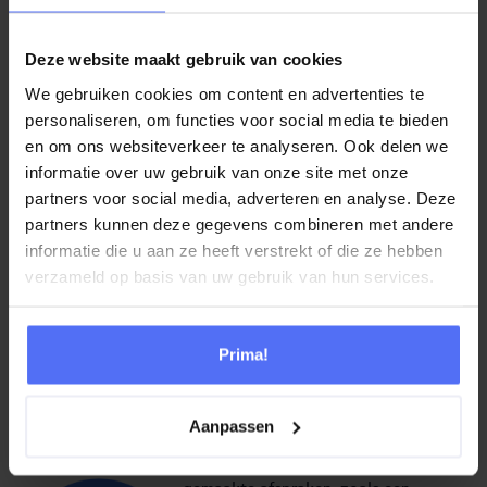
Met Speech Analytics: De oplossing
geeft automatisch aan dat er een
Deze website maakt gebruik van cookies
gesprek heeft plaatsgevonden over
“schrijfwaren”, waarbij ook
We gebruiken cookies om content en advertenties te
automatisch wordt vastgelegd dat het
personaliseren, om functies voor social media te bieden
gaat om “potloden”. Duidelijk wordt
en om ons websiteverkeer te analyseren. Ook delen we
dat het een klacht betreft en dat gaat
informatie over uw gebruik van onze site met onze
om de verkeerde “kleur”. Kortom je
partners voor social media, adverteren en analyse. Deze
legt veel meer informatie vast bij een
partners kunnen deze gegevens combineren met andere
informatie die u aan ze heeft verstrekt of die ze hebben
gesprek.
verzameld op basis van uw gebruik van hun services.
Grip op de kwaliteit van je
dienstverlening
– Je krijgt 100%
inzicht in de conversaties, terwijl in de
Prima!
meeste organisaties de
kwaliteitsmedewerker slechts 1 á 2 %
Aanpassen
van alle gesprekken kan beoordelen.
Houden de medewerkers zich aan de