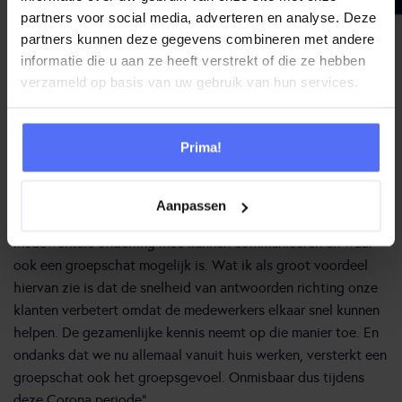
partners voor social media, adverteren en analyse. Deze
partners kunnen deze gegevens combineren met andere
informatie die u aan ze heeft verstrekt of die ze hebben
Toch dichtbij
verzameld op basis van uw gebruik van hun services.
Edwin vervolgt, “De flexibiliteit die het platform biedt is voor
ons heel handig. In periode van drukte, zoals met de
jaarlijkse Huishoudbeurs, is het bij ons alle hens aan dek. Zelf
Prima!
bel ik dan ook volop mee. De eenvoud van het opschalen is
met Genesys Cloud zeer goed geregeld.
Aanpassen
Het platform voorziet ook in een chatfunctie waar
medewerkers onderling mee kunnen communiceren en waar
ook een groepschat mogelijk is. Wat ik als groot voordeel
hiervan zie is dat de snelheid van antwoorden richting onze
klanten verbetert omdat de medewerkers elkaar snel kunnen
helpen. De gezamenlijke kennis neemt op die manier toe. En
ondanks dat we nu allemaal vanuit huis werken, versterkt een
groepschat ook het groepsgevoel. Onmisbaar dus tijdens
deze Corona periode”.