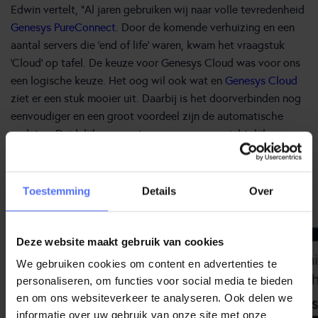
Edwin vertelt, “Al jaren gebruiken wij naar volle tevredenheid
Genesys PureConnect
. Door de komende verhuizing en een
aantal servers die ‘end of life’ waren, kwam het vraagstuk
‘Cloud’ op tafel. De keuze voor Genesys Cloud was voor ons
een logische keuze. Het oog wil ook wat en
Genesys Cloud
ziet er een stuk mooier uit. Daarbij is het doorverbinden nog
eenvoudiger en een groot voordeel zijn de automatische
updates. Duidelijke rapportages en een overzichtelijk
dashboard geven ons inzicht om direct bij te sturen als dat
nodig is en gesprekken zijn zeer eenvoudig terug te
luisteren.”
Toestemming
Details
Over
Deze website maakt gebruik van cookies
We gebruiken cookies om content en advertenties te
personaliseren, om functies voor social media te bieden
en om ons websiteverkeer te analyseren. Ook delen we
informatie over uw gebruik van onze site met onze