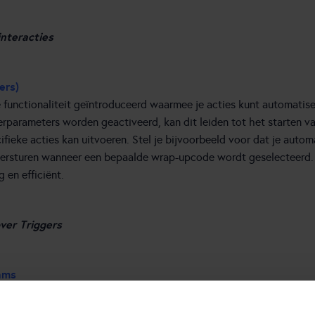
interacties
ers)
functionaliteit geïntroduceerd waarmee je acties kunt automatise
rparameters worden geactiveerd, kan dit leiden tot het starten va
ifieke acties kan uitvoeren. Stel je bijvoorbeeld voor dat je auto
 versturen wanneer een bepaalde wrap-upcode wordt geselecteerd
 en efficiënt.
over Triggers
ams
 toegevoegd waarmee je alarmen kunt instellen op basis van Work 
 Teams worden gebruikt wanneer je wilt rapporteren over een gro