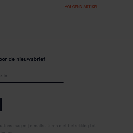
VOLGEND ARTIKEL
oor de nieuwsbrief
lutions mag mij e-mails sturen met betrekking tot
nieuws