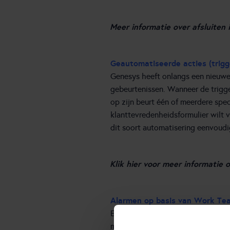
Meer informatie over afsluiten 
Geautomatiseerde acties (trigg
Genesys heeft onlangs een nieuwe 
gebeurtenissen. Wanneer de trigge
op zijn beurt één of meerdere spec
klanttevredenheidsformulier wilt
dit soort automatisering eenvoudig
Klik hier voor meer informatie 
Alarmen op basis van Work Te
Er is een nieuwe alarmeringsoptie
manier om KPI’s te bewaken. Work