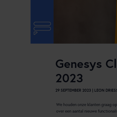
Online engagement
Samenwerking backoffice
Speech Analytics
Genesys C
2023
29 SEPTEMBER 2023 | LEON DRIE
We houden onze klanten graag op 
over een aantal nieuwe functionali