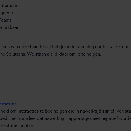
interacties
iggers)
 Teams
schikbaar
n een van deze functies of heb je ondersteuning nodig, aarzel da
ne Solutions. We staan altijd klaar om je te helpen.
eracties
eid om interacties te beëindigen die in nawerktijd zijn blijven s
t biedt het voordeel dat nawerktijd-rapportages niet negatief wor
eze status hebben.