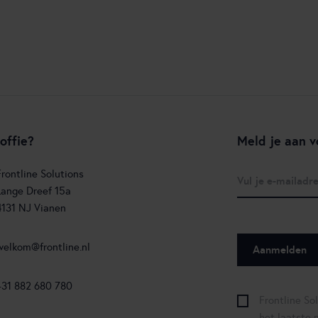
offie?
Meld je aan v
Frontline Solutions
Lange Dreef 15a
4131 NJ Vianen
welkom@frontline.nl
+31 882 680 780
Frontline So
het laatste 