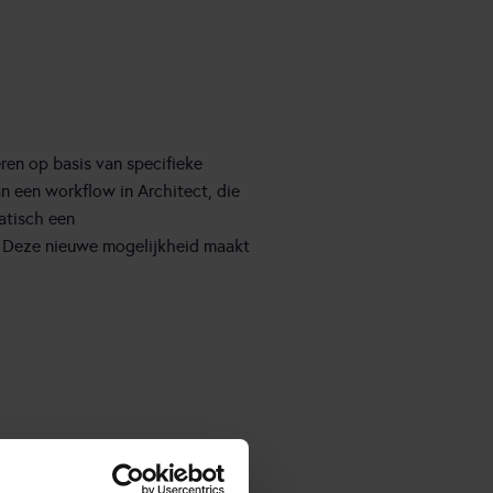
ren op basis van specifieke
n een workflow in Architect, die
matisch een
. Deze nieuwe mogelijkheid maakt
Teams. Dit biedt een flexibele
ep medewerkers die niet