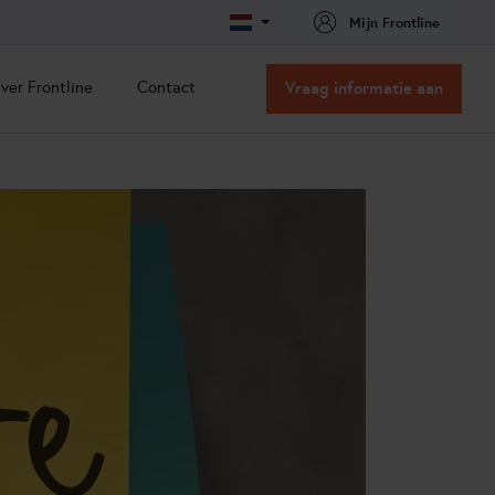
Mijn Frontline
ver Frontline
Contact
Vraag informatie aan
ver Frontline
Contact
issie & Visie
Contact
acatures
Routebeschrijving
nze oplossingen
nze partners
ns team
ertificeringen
t