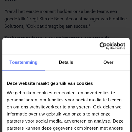
“Vanaf het eerste moment hadden onze beide teams een
goede klik,” zegt Kim de Boer, Accountmanager van Frontline
Solutions, “Ook dat draagt bij aan succes.”
Toekomstige fasen in de implementatie omvatten de
mogelijke vervanging van de bestaande WFM-oplossing door
Genesys Cloud WFM, routering van digitale kanalen vanuit
Oracle Service Cloud naar Genesys Cloud CX, met Genesys
Toestemming
Details
Over
Cloud Agent Assist, en een pilot met AI-kennismanagement.
Deze website maakt gebruik van cookies
Over ONVZ
We gebruiken cookies om content en advertenties te
personaliseren, om functies voor social media te bieden
ONVZ is een vereniging zonder winstoogmerk en biedt
en om ons websiteverkeer te analyseren. Ook delen we
verzekerden een Eersteklas Zorgverzekering met uitstekende
informatie over uw gebruik van onze site met onze
persoonlijke service, ruime dekkingen en optimale
partners voor social media, adverteren en analyse. Deze
keuzevrijheid.
partners kunnen deze gegevens combineren met andere