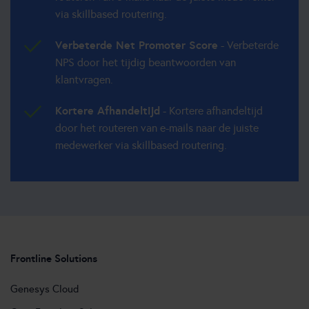
via skillbased routering.
Verbeterde Net Promoter Score
- Verbeterde
NPS door het tijdig beantwoorden van
klantvragen.
Kortere Afhandeltijd
- Kortere afhandeltijd
door het routeren van e-mails naar de juiste
medewerker via skillbased routering.
Frontline Solutions
Genesys Cloud